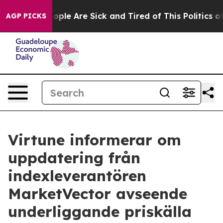
n Win: “People Are Sick and Tired of This Politics of H
AGP PICKS
Virtune informerar om
uppdatering från
indexleverantören
MarketVector avseende
underliggande priskälla