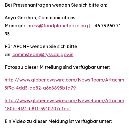
Bei Pressenanfragen wenden Sie sich bitte an:
Anya Gerzhan, Communications
Manager:
press@foodplanetprize.org
| +46 73 360 71
93
Für APCNF wenden Sie sich bitte
an:
commsteam@ryss.ap.gov.in
Fotos zu dieser Mitteilung sind verfügbar unter:
http://www.globenewswire.com/NewsRoom/Attachme
3f9c-4dd3-ae82-a668895b1a79
http://www.globenewswire.com/NewsRoom/Attachme
180b-4f31-b8f1-3910707c1ecf
Ein Video zu dieser Meldung ist verfügbar unter: