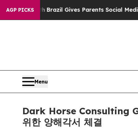
to Youth
Brazil Gives Parents Social Media Contro
AGP PICKS
Menu
Dark Horse Consultin
위한 양해각서 체결