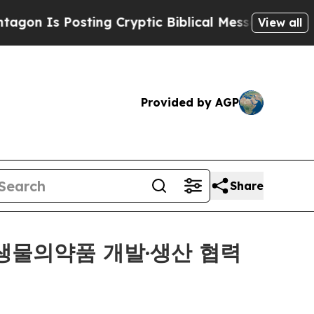
s Posting Cryptic Biblical Messages on Social M
View all
Provided by AGP
Share
s, 중국 생물의약품 개발·생산 협력