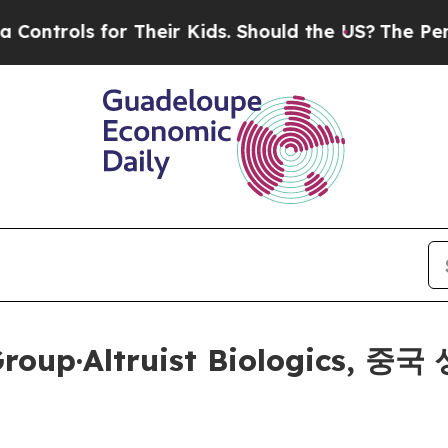
ls for Their Kids. Should the US?
The Pentagon I
g Group·Altruist Biologic