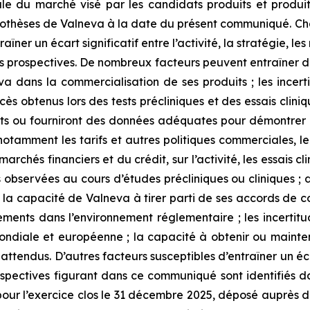
otale du marché visé par les candidats produits et prod
ypothèses de Valneva à la date du présent communiqué. Ch
aîner un écart significatif entre l’activité, la stratégie, 
 prospectives. De nombreux facteurs peuvent entraîner des
va dans la commercialisation de ses produits ; les incer
ccès obtenus lors des tests précliniques et des essais clin
ats ou fourniront des données adéquates pour démontrer l’
tamment les tarifs et autres politiques commerciales, le c
 marchés financiers et du crédit, sur l’activité, les essais 
 observées au cours d’études précliniques ou cliniques ; 
 ; la capacité de Valneva à tirer parti de ses accords de co
ments dans l’environnement réglementaire ; les incertitu
mondiale et européenne ; la capacité à obtenir ou mainte
 inattendus. D’autres facteurs susceptibles d’entraîner un éc
pectives figurant dans ce communiqué sont identifiés dan
pour l’exercice clos le 31 décembre 2025, déposé auprès 