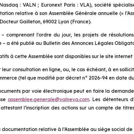
asdaq : VALN ; Euronext Paris : VLA), société spécialis
tation relative à son Assemblée Générale annuelle (« l’Ass
 Docteur Gailleton, 69002 Lyon (France).
 comprenant l'ordre du jour, les projets de résolutions 
ée – a été publié au Bulletin des Annonces Légales Obligat
tifs à cette Assemblée sont disponibles sur le site interne
ier leur consultation en ligne, ou, le cas échéant, à en soll
ommerce (tel que modifié par décret n° 2026-94 en date du 
documents par voie électronique peut en faire la demande
esse
assemblee.generale@valneva.com
. Les détenteurs d
t attestant l’inscription des actions sur un compte de titr
 documentation relative à l’Assemblée au siège social de 