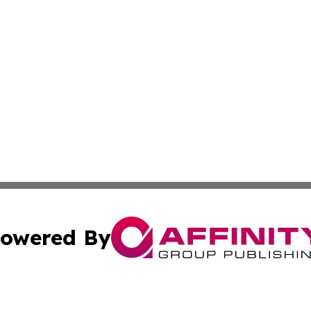
owered By
ubmit Press Release
Terms & Conditions
Copyright/DMCA