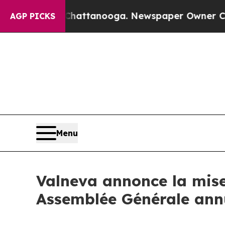
s in Chattanooga. Newspaper Owner Calls the Pe
AGP PICKS
Menu
Valneva annonce la mise
Assemblée Générale ann