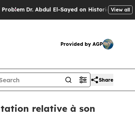
Dr. Abdul El-Sayed on Historic Michigan Win: “Peo
View all
Provided by AGP
Share
ation relative à son