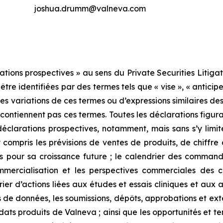
joshua.drumm@valneva.com
ions prospectives » au sens du Private Securities Litigati
e identifiées par des termes tels que « vise », « anticipe »,
r des variations de ces termes ou d’expressions similaires d
 contiennent pas ces termes. Toutes les déclarations figu
 déclarations prospectives, notamment, mais sans s’y limit
 y compris les prévisions de ventes de produits, de chiffre 
s pour sa croissance future ; le calendrier des command
mmercialisation et les perspectives commerciales des 
er d’actions liées aux études et essais cliniques et aux au
 de données, les soumissions, dépôts, approbations et exte
ats produits de Valneva ; ainsi que les opportunités et te