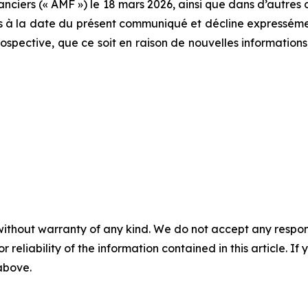
inanciers (« AMF ») le 18 mars 2026, ainsi que dans d’aut
ns à la date du présent communiqué et décline expressémen
spective, que ce soit en raison de nouvelles informations,
without warranty of any kind. We do not accept any responsib
r reliability of the information contained in this article. I
 above.