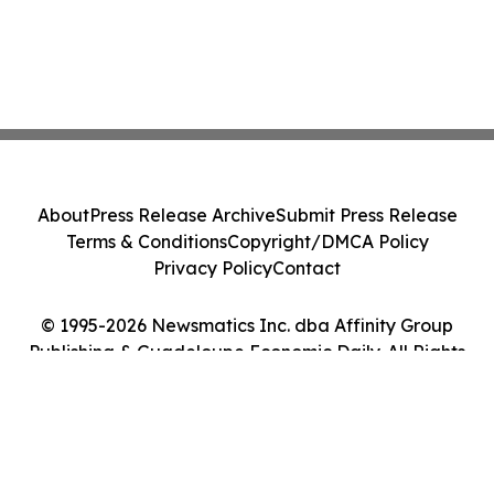
About
Press Release Archive
Submit Press Release
Terms & Conditions
Copyright/DMCA Policy
Privacy Policy
Contact
© 1995-2026 Newsmatics Inc. dba Affinity Group
Publishing & Guadeloupe Economic Daily. All Rights
Reserved.
Cookie Settings / Your Privacy Choices