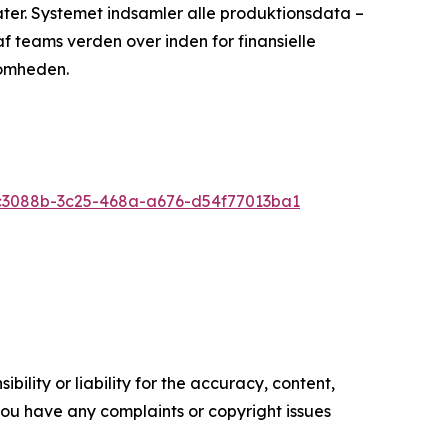
ter. Systemet indsamler alle produktionsdata –
af teams verden over inden for finansielle
somheden.
3088b-3c25-468a-a676-d54f77013ba1
ility or liability for the accuracy, content,
f you have any complaints or copyright issues