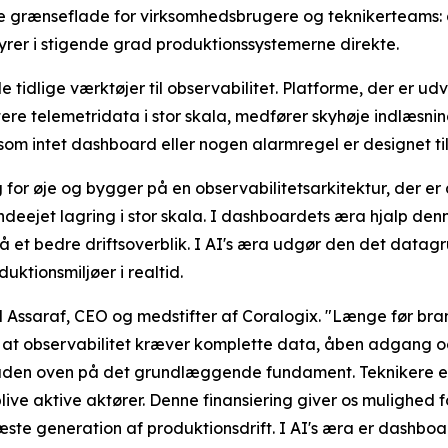
e grænseflade for virksomhedsbrugere og teknikerteams: 
yrer i stigende grad produktionssystemerne direkte.
idlige værktøjer til observabilitet. Platforme, der er udvi
tere telemetridata i stor skala, medfører skyhøje indlæs
som intet dashboard eller nogen alarmregel er designet til
or øje og bygger på en observabilitetsarkitektur, der er de
ndeejet lagring i stor skala. I dashboardets æra hjalp de
t bedre driftsoverblik. I AI's æra udgør den det datagrun
ktionsmiljøer i realtid.
el Assaraf, CEO og medstifter af Coralogix. "Længe før br
at observabilitet kræver komplette data, åben adgang og 
fladen oven på det grundlæggende fundament. Teknikere e
blive aktive aktører. Denne finansiering giver os mulighe
næste generation af produktionsdrift. I AI's æra er dashb