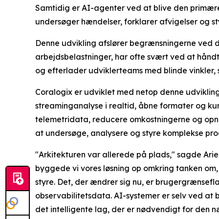
Samtidig er AI-agenter ved at blive den primær
undersøger hændelser, forklarer afvigelser og st
Denne udvikling afslører begrænsningerne ved de t
arbejdsbelastninger, har ofte svært ved at hånd
og efterlader udviklerteams med blinde vinkler, 
Coralogix er udviklet med netop denne udvikling f
streaminganalyse i realtid, åbne formater og ku
telemetridata, reducere omkostningerne og opnå e
at undersøge, analysere og styre komplekse produ
"Arkitekturen var allerede på plads," sagde Ari
byggede vi vores løsning op omkring tanken om, 
styre. Det, der ændrer sig nu, er brugergrænse
observabilitetsdata. AI-systemer er selv ved at 
det intelligente lag, der er nødvendigt for den 