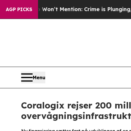
Won’t Mention: Crime is Plunging, but he can’t 
AGP PICKS
Menu
Coralogix rejser 200 mil
overvågningsinfrastruktu