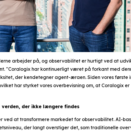
 arbejder på, og observabilitet er hurtigt ved at udvikle 
t. "Coralogix har kontinuerligt været på forkant med denn
ksitet, der kendetegner agent-æraen. Siden vores første 
ket har styrket vores overbevisning om, at Coralogix er go
en verden, der ikke længere findes
er ved at transformere markedet for observabilitet. AI-ba
niveau, der langt overstiger det, som traditionelle overv