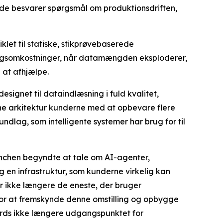
de besvarer spørgsmål om produktionsdriften,
klet til statiske, stikprøvebaserede
ningsomkostninger, når datamængden eksploderer,
 at afhjælpe.
signet til dataindlæsning i fuld kvalitet,
nne arkitektur kunderne med at opbevare flere
dlag, som intelligente systemer har brug for til
anchen begyndte at tale om AI-agenter,
en infrastruktur, som kunderne virkelig kan
r ikke længere de eneste, der bruger
d for at fremskynde denne omstilling og opbygge
oards ikke længere udgangspunktet for