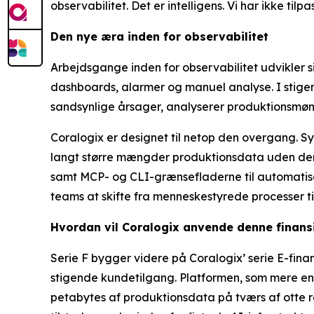
observabilitet. Det er intelligens. Vi har ikke til
Den nye æra inden for observabilitet
Arbejdsgange inden for observabilitet udvikler 
dashboards, alarmer og manuel analyse. I stige
sandsynlige årsager, analyserer produktionsmøns
Coralogix er designet til netop den overgang. S
langt større mængder produktionsdata uden den 
samt MCP- og CLI-grænsefladerne til automatis
teams at skifte fra menneskestyrede processer ti
Hvordan vil Coralogix anvende denne finans
Serie F bygger videre på Coralogix’ serie E-fina
stigende kundetilgang. Platformen, som mere en
petabytes af produktionsdata på tværs af otte re