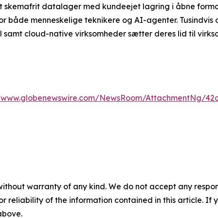
t skemafrit datalager med kundeejet lagring i åbne forma
 for både menneskelige teknikere og AI-agenter. Tusindvis 
 samt cloud-native virksomheder sætter deres lid til virk
//www.globenewswire.com/NewsRoom/AttachmentNg/42c
without warranty of any kind. We do not accept any responsib
r reliability of the information contained in this article. I
 above.