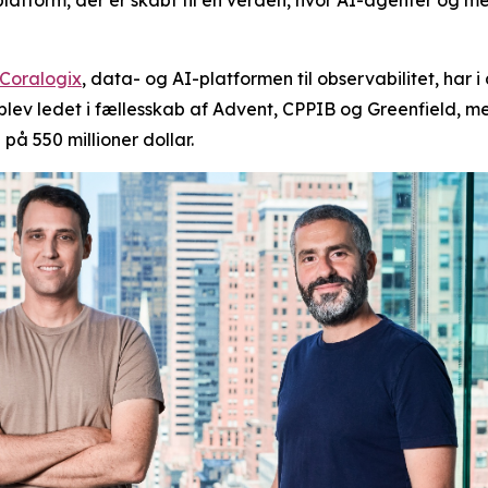
platform, der er skabt til en verden, hvor AI-agenter og m
Coralogix
, data- og AI-platformen til observabilitet, har i
n blev ledet i fællesskab af Advent, CPPIB og Greenfield, m
på 550 millioner dollar.