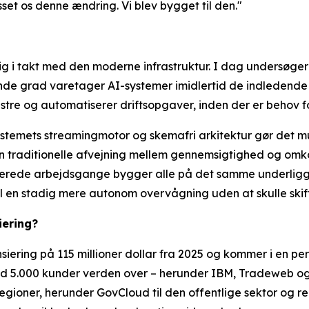
passet os denne ændring. Vi blev bygget til den."
sig i takt med den moderne infrastruktur. I dag undersøge
nde grad varetager AI-systemer imidlertid de indledende
tre og automatiserer driftsopgaver, inden der er behov f
ystemets streamingmotor og skemafri arkitektur gør det m
traditionelle afvejning mellem gennemsigtighed og omkos
erede arbejdsgange bygger alle på det samme underligge
l en stadig mere autonom overvågning uden at skulle skifte
iering?
nsiering på 115 millioner dollar fra 2025 og kommer i en 
d 5.000 kunder verden over – herunder IBM, Tradeweb og J
gioner, herunder GovCloud til den offentlige sektor og re