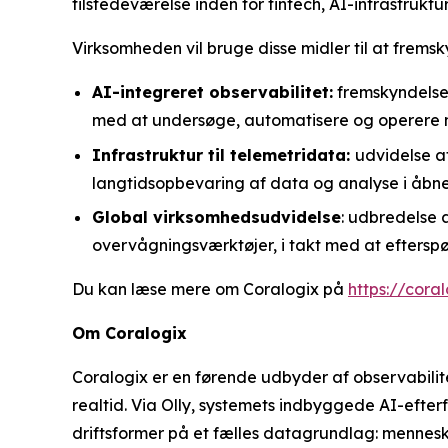
tilstedeværelse inden for fintech, AI-infrastrukt
Virksomheden vil bruge disse midler til at frem
AI-integreret observabilitet:
fremskyndelse 
med at undersøge, automatisere og operere m
Infrastruktur til telemetridata:
udvidelse af
langtidsopbevaring af data og analyse i åbne
Global virksomhedsudvidelse
: udbredelse 
overvågningsværktøjer, i takt med at efterspør
Du kan læse mere om Coralogix på
https://cora
Om Coralogix
Coralogix er en førende udbyder af observabilit
realtid. Via Olly, systemets indbyggede AI-efte
driftsformer på et fælles datagrundlag: menne