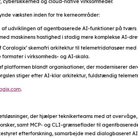
ur, cybersikkerhed og cloud-native virksomheder.
skynde væksten inden for tre kerneområder:
af udviklingen af agentbaserede AI-funktioner på tværs 
ed maskinens hastighed i stadig mere komplekse AI-drev
 Coralogix’ skemafri arkitektur til telemetridatasøer med
 formater i virksomheds- og AI-skala.
af platformen blandt organisationer, der moderniserer de
gslen stiger efter AI-klar arkitektur, fuldstændig telemet
logix.com
.
etsløsninger, der hjælper teknikerteams med at overvåge,
rforsker, samt MCP- og CLI-grænseflader til agentbasered
skestyret efterforskning, samarbejde med dialogbaseret 