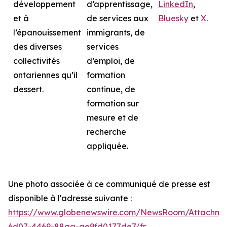
développement
d’apprentissage,
LinkedIn
,
et à
de services aux
Bluesky
et
X
.
l’épanouissement
immigrants, de
des diverses
services
collectivités
d’emploi, de
ontariennes qu’il
formation
dessert.
continue, de
formation sur
mesure et de
recherche
appliquée.
Une photo associée à ce communiqué de presse est
disponible à l'adresse suivante :
https://www.globenewswire.com/NewsRoom/Attachme
6d07-4469-88aa-ae9fd0177de7/fr