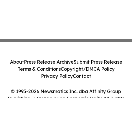
About
Press Release Archive
Submit Press Release
Terms & Conditions
Copyright/DMCA Policy
Privacy Policy
Contact
© 1995-2026 Newsmatics Inc. dba Affinity Group
Publishing & Guadeloupe Economic Daily. All Rights
Reserved.
Cookie Settings / Your Privacy Choices