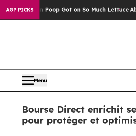
Human Poop Got on So Much Lettuce
Abortion R
AGP PICKS
Menu
Bourse Direct enrichit s
pour protéger et optimis