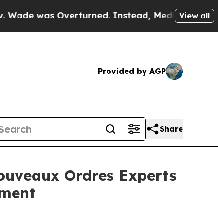
was Overturned. Instead, Medication Abortion B
View all
Provided by AGP
Share
 nouveaux Ordres Experts
ement