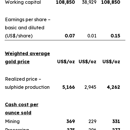
Working capital
108,850
38,929
108,850
Earnings per share –
basic and diluted
(US$/share)
0.07
0.01
0.15
Weighted average
gold price
US$/oz
US$/oz
US$/oz
U
Realized price –
sulphide production
5,166
2,945
4,262
Cash cost per
ounce sold
Mining
369
229
331
Processing
275
296
277