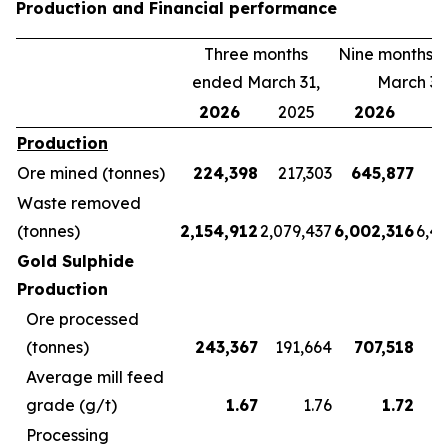
Production and Financial performance
Three months
Nine months 
ended March 31,
March 31
2026
2025
2026
2
Production
Ore mined (tonnes)
224,398
217,303
645,877
5
Waste removed
(tonnes)
2,154,912
2,079,437
6,002,316
6,4
Gold Sulphide
Production
Ore processed
(tonnes)
243,367
191,664
707,518
5
Average mill feed
grade (g/t)
1.67
1.76
1.72
Processing