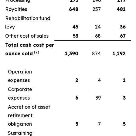
Royalties
648
257
481
Rehabilitation fund
levy
45
24
36
Other cost of sales
53
68
67
Total cash cost per
(2)
ounce sold
1,390
874
1,192
Operation
expenses
2
4
1
Corporate
expenses
6
39
3
Accretion of asset
retirement
obligation
5
7
5
Sustaining