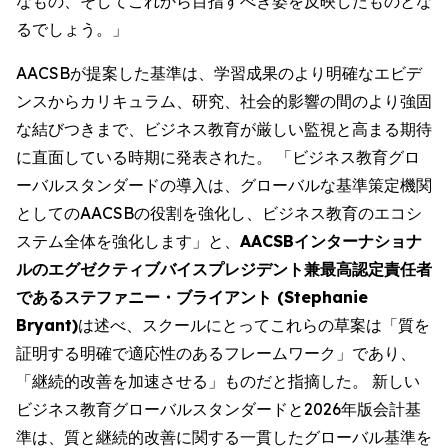
なもの、そしてこれから目指すべき姿を反映したものとな
るでしょう。」
AACSBが提案した基準は、学習成果のより明確なエビデ
ンスからカリキュラム、研究、社会的影響の間のより強固
な結びつきまで、ビジネス教育が厳しい監視と高まる期待
に直面している時期に発表された。 「ビジネス教育グロ
ーバルスタンダードの導入は、グローバルな基準策定機関
としてのAACSBの役割を強化し、ビジネス教育のエコシ
ステム全体を強化します」と、
AACSBインターナショナ
ルのエグゼクティブバイスプレジデント兼最高認定責任者
であるステファニー・ブライアント (Stephanie
Bryant)
は述べ、スクールにとってこれらの草案は「質を
証明する明確で適応性のあるフレームワーク」であり、
「継続的改善を加速させる」ものだと指摘した。 新しい
ビジネス教育グローバルスタンダードと2026年版会計基
準は、質と継続的改善に関する一貫したグローバル基準を