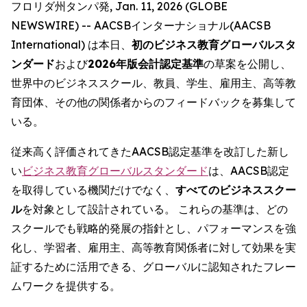
フロリダ州タンパ発, Jan. 11, 2026 (GLOBE
NEWSWIRE) -- AACSBインターナショナル(AACSB
International) は本日、
初のビジネス教育グローバルスタ
ンダード
および
2026年版会計認定基準
の草案を公開し、
世界中のビジネススクール、教員、学生、雇用主、高等教
育団体、その他の関係者からのフィードバックを募集して
いる。
従来高く評価されてきたAACSB認定基準を改訂した新し
い
ビジネス教育グローバルスタンダード
は、AACSB認定
を取得している機関だけでなく、
すべてのビジネススクー
ル
を対象として設計されている。 これらの基準は、どの
スクールでも戦略的発展の指針とし、パフォーマンスを強
化し、学習者、雇用主、高等教育関係者に対して効果を実
証するために活用できる、グローバルに認知されたフレー
ムワークを提供する。