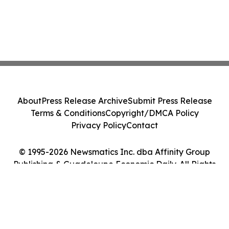
About
Press Release Archive
Submit Press Release
Terms & Conditions
Copyright/DMCA Policy
Privacy Policy
Contact
© 1995-2026 Newsmatics Inc. dba Affinity Group
Publishing & Guadeloupe Economic Daily. All Rights
Reserved.
Cookie Settings / Your Privacy Choices