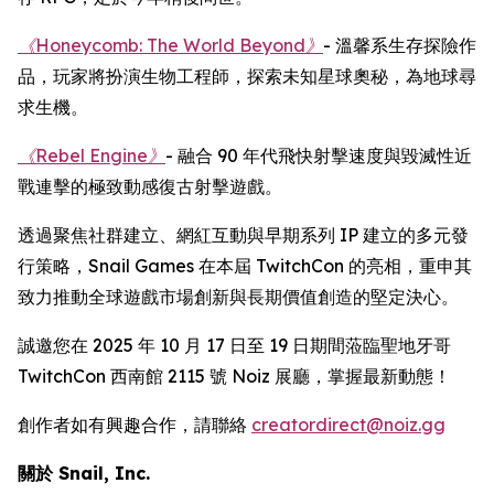
《Honeycomb: The World Beyond》
- 溫馨系生存探險作
品，玩家將扮演生物工程師，探索未知星球奧秘，為地球尋
求生機。
《Rebel Engine》
- 融合 90 年代飛快射擊速度與毀滅性近
戰連擊的極致動感復古射擊遊戲。
透過聚焦社群建立、網紅互動與早期系列 IP 建立的多元發
行策略，Snail Games 在本屆 TwitchCon 的亮相，重申其
致力推動全球遊戲市場創新與長期價值創造的堅定決心。
誠邀您在 2025 年 10 月 17 日至 19 日期間蒞臨聖地牙哥
TwitchCon 西南館 2115 號 Noiz 展廳，掌握最新動態！
創作者如有興趣合作，請聯絡
creatordirect@noiz.gg
關於 Snail, Inc.