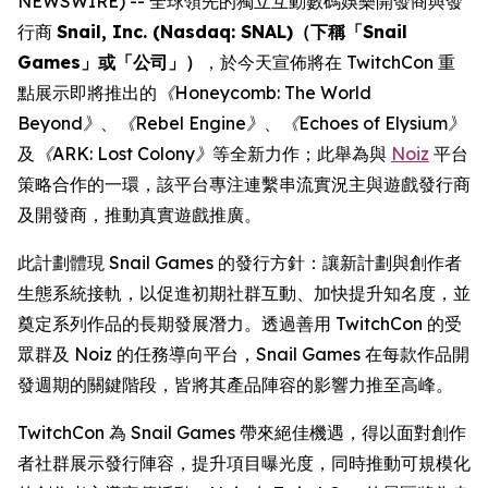
NEWSWIRE) -- 全球領先的獨立互動數碼娛樂開發商與發
行商
Snail, Inc. (Nasdaq: SNAL)（下稱「Snail
Games」或「公司」）
，於今天宣佈將在 TwitchCon 重
點展示即將推出的
《Honeycomb: The World
Beyond》
、
《Rebel Engine》
、
《Echoes of Elysium》
及
《ARK: Lost Colony》
等全新力作；此舉為與
Noiz
平台
策略合作的一環，該平台專注連繫串流實況主與遊戲發行商
及開發商，推動真實遊戲推廣。
此計劃體現 Snail Games 的發行方針：讓新計劃與創作者
生態系統接軌，以促進初期社群互動、加快提升知名度，並
奠定系列作品的長期發展潛力。透過善用 TwitchCon 的受
眾群及 Noiz 的任務導向平台，Snail Games 在每款作品開
發週期的關鍵階段，皆將其產品陣容的影響力推至高峰。
TwitchCon 為 Snail Games 帶來絕佳機遇，得以面對創作
者社群展示發行陣容，提升項目曝光度，同時推動可規模化