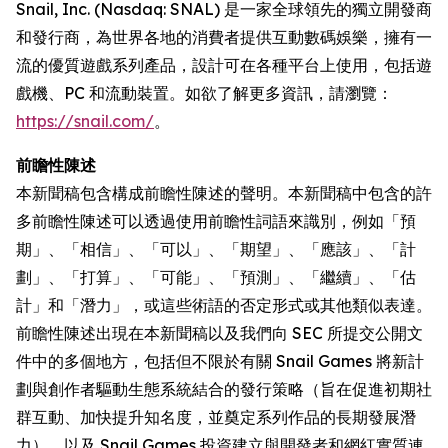
Snail, Inc. (Nasdaq: SNAL) 是一家全球領先的獨立開發商
和發行商，為世界各地的消費者提供互動數碼娛樂，擁有一
流的優質遊戲系列產品，設計可在各種平台上使用，包括遊
戲機、PC 和流動裝置。如欲了解更多資訊，請瀏覽：
https://snail.com/
。
前瞻性陳述
本新聞稿包含構成前瞻性陳述的聲明。本新聞稿中包含的許
多前瞻性陳述可以透過使用前瞻性詞語來識別，例如「預
期」、「相信」、「可以」、「期望」、「應該」、「計
劃」、「打算」、「可能」、「預測」、「繼續」、「估
計」和「潛力」，或這些術語的否定形式或其他類似表達。
前瞻性陳述出現在本新聞稿以及我們向 SEC 所提交公開文
件中的多個地方，包括但不限於有關 Snail Games 將新計
劃與創作者驅動生態系統結合的發行策略（旨在促進初期社
群互動、加快提升知名度，並奠定系列作品的長期發展潛
力），以及 Snail Games 投資建立與開發者和網紅實質連