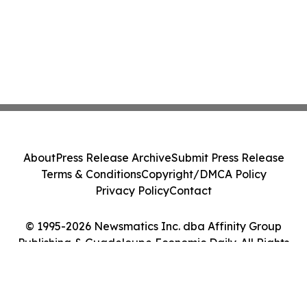
About
Press Release Archive
Submit Press Release
Terms & Conditions
Copyright/DMCA Policy
Privacy Policy
Contact
© 1995-2026 Newsmatics Inc. dba Affinity Group
Publishing & Guadeloupe Economic Daily. All Rights
Reserved.
Cookie Settings / Your Privacy Choices