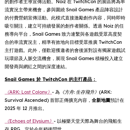
的創作者主導宣傳活動。Noiz 在 TwitchCon 的展區將為串
流實況主帶來機會，參與圍繞 Snail Games 產品陣容設計
的付費營銷宣傳活動。此模式直接激勵創作內容，同時即時
吸引關注，建立可持續發展的創作者關係。透過 Noiz 的任
務導向平台，Snail Games 致力連繫與各遊戲受眾高度契
合的串流實況主，精準有效地向目標受眾推廣 TwitchCon
主打遊戲。此外，僅歡迎獲邀者的會後派對設有獨家遊戲試
玩環節及人脈交流機會，展現 Snail Games 積極投入建立
開發商與網紅之間的深度連結。
Snail Games 於 TwitchCon 的主打產品：
《ARK: Lost Colony》
- 為
《方舟
:
生存飛升》
(ARK:
Survival Ascended)
首部正傳擴充內容，
全新地圖
預計在
2025 年 12 月推出。
《Echoes of Elysium》
- 以極樂天堂天際為舞台的飛船生
存 RPG，定於今年稍後問世。